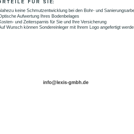
 R T E I L E   F Ü R   S I E:
Nahezu keine Schmutzentwicklung bei den Bohr- und Sanierungsarbe
Optische Aufwertung Ihres Bodenbelages
Kosten- und Zeitersparnis für Sie und Ihre Versicherung
Auf Wunsch können Sondereinleger mit Ihrem Logo angefertigt werd
info@lexis-gmbh.de