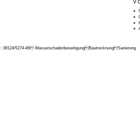
V O
•
•
•
•